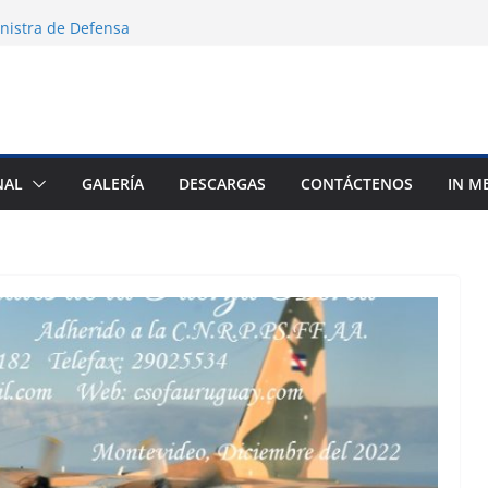
Ministra de Defensa
ortante
e la Confederación
NAL
GALERÍA
DESCARGAS
CONTÁCTENOS
IN M