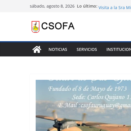
Saltar
Lo último:
sábado, agosto 8, 2026
al
Visita a la Sra 
CONVENIO
contenido
Comunicado Imp
68 ° Congreso d
NOTICIAS
SERVICIOS
INSTITUCIO